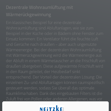
Dezentrale Wohnraumlüftung mit
Wärmerückgewinnung
Ein klassisches Beispiel für eine dezentrale
Wohnraumlüftung sind Abluftanlagen, wie sie zum
Beispiel in der Küche oder in Bädern ohne Fenster zum
Einsatz kommen: Ein Ventilator führt die feuchte Luft
und Gerüche nach draußen – aber auch ungenutzte
Wärmeenergie. Bei der dezentralen Wohnraumlüftung
mit Wärmerückgewinnung wird die Wärmeenergie aus
der Abluft in einem Wärmetauscher an die Frischluft von
draußen übergeben. Diese aufgewärmte Frischluft wird
in den Raum geleitet, der Heizbedarf sinkt
entsprechend. Der Vorteil der dezentralen Lösung: Die
einzelnen Zu- und Abluftanlagen können raumspezifisch
gesteuert werden, sodass Sie überall das optimale
Raumklima haben. Dank des eingebauten Filters ist die
Zuluft frei von Pollen oder anderen Allergenen, was vor
allem für Menschen mit Allergien ein deutlich besseres
Raumklima verspricht.