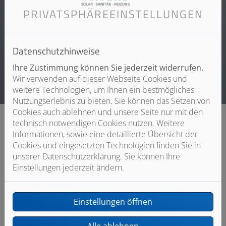
PRIVATSPHÄRE­EINSTELLUNGEN
Wenn Sie eine energetische Sanierung mit dezentraler
Wohnraumlüftung planen, können Sie Fördermittel
beantragen – sprechen Sie uns gerne an, wir beraten Sie
Datenschutzhinweise
ausführlich zu den Fördermöglichkeiten.
Ihre Zustimmung können Sie jederzeit widerrufen.
Wir verwenden auf dieser Webseite Cookies und
weitere Technologien, um Ihnen ein bestmögliches
Nutzungserlebnis zu bieten. Sie können das Setzen von
Cookies auch ablehnen und unsere Seite nur mit den
technisch notwendigen Cookies nutzen. Weitere
Informationen, sowie eine detaillierte Übersicht der
Cookies und eingesetzten Technologien finden Sie in
unserer Datenschutzerklärung. Sie können Ihre
Einstellungen jederzeit ändern.
Einstellungen öffnen
Alle ablehnen