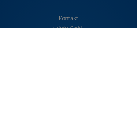
FOOTER - KONTAKTDATEN UND ÖFFNU
Kontakt
Neitzke GmbH
Benzstraße 7
31135 Hildesheim
Telefonisch erreichbar unter:
05121 52809
E-Mail:
Info@neitzke.net
Öffnungszeiten
Montag - Donnerstag:
7.00 - 16.00 Uhr
Freitag:
7.00 - 11.30 Uhr