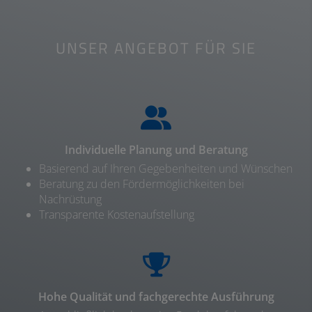
UNSER ANGEBOT FÜR SIE
Individuelle Planung und Beratung
Basierend auf Ihren Gegebenheiten und Wünschen
Beratung zu den Fördermöglichkeiten bei
Nachrüstung
Transparente Kostenaufstellung
Hohe Qualität und fachgerechte Ausführung