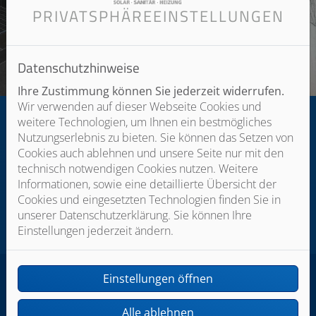
PRIVATSPHÄRE­EINSTELLUNGEN
Datenschutzhinweise
Ihre Zustimmung können Sie jederzeit widerrufen.
Wir verwenden auf dieser Webseite Cookies und
weitere Technologien, um Ihnen ein bestmögliches
Nutzungserlebnis zu bieten. Sie können das Setzen von
Cookies auch ablehnen und unsere Seite nur mit den
technisch notwendigen Cookies nutzen. Weitere
Informationen, sowie eine detaillierte Übersicht der
Bitte das
Cookie-Consent-Tool öffnen
, um die für dieses
Cookies und eingesetzten Technologien finden Sie in
Element notwendigen Cookies zu akzeptieren.
unserer Datenschutzerklärung. Sie können Ihre
Einstellungen jederzeit ändern.
Einstellungen öffnen
FOOTER - KONTAKTDATEN UND ÖFFNU
Kontakt
Alle ablehnen