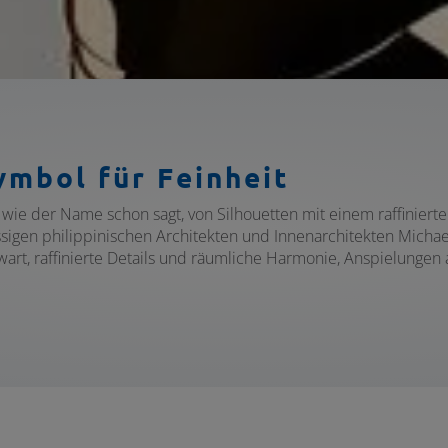
ymbol für Feinheit
e, wie der Name schon sagt, von Silhouetten mit einem raffiniert
igen philippinischen Architekten und Innenarchitekten Michael 
art, raffinierte Details und räumliche Harmonie, Anspielunge