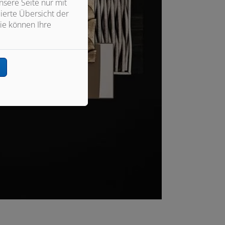
sere Seite nur mit
ierte Übersicht der
ie können Ihre
n