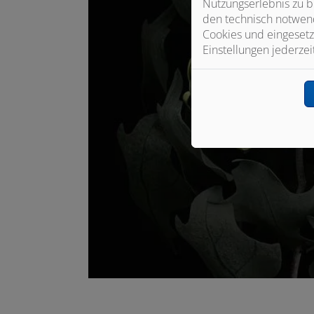
Nutzungserlebnis zu b
den technisch notwend
Cookies und eingesetz
Einstellungen jederzei