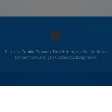
Bitte das
Cookie-Consent-Tool öffnen
, um die für dieses
Element notwendigen Cookies zu akzeptieren.
FOOTER - KONTAKTDATEN UND ÖFFNU
Kontakt
Neitzke GmbH
Benzstraße 7
31135 Hildesheim