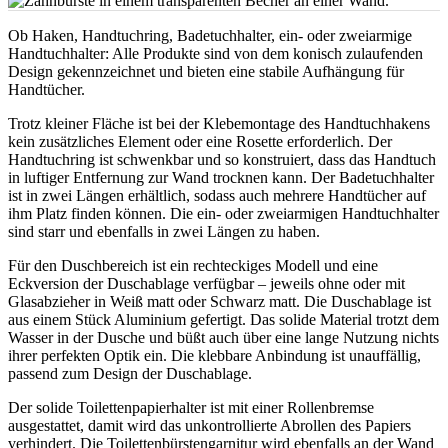
Ob Haken, Handtuchring, Badetuchhalter, ein- oder zweiarmige
Handtuchhalter: Alle Produkte sind von dem konisch zulaufenden
Design gekennzeichnet und bieten eine stabile Aufhängung für
Handtücher.
Trotz kleiner Fläche ist bei der Klebemontage des Handtuchhakens
kein zusätzliches Element oder eine Rosette erforderlich. Der
Handtuchring ist schwenkbar und so konstruiert, dass das Handtuch
in luftiger Entfernung zur Wand trocknen kann. Der Badetuchhalter
ist in zwei Längen erhältlich, sodass auch mehrere Handtücher auf
ihm Platz finden können. Die ein- oder zweiarmigen Handtuchhalter
sind starr und ebenfalls in zwei Längen zu haben.
Für den Duschbereich ist ein rechteckiges Modell und eine
Eckversion der Duschablage verfügbar – jeweils ohne oder mit
Glasabzieher in Weiß matt oder Schwarz matt. Die Duschablage ist
aus einem Stück Aluminium gefertigt. Das solide Material trotzt dem
Wasser in der Dusche und büßt auch über eine lange Nutzung nichts
ihrer perfekten Optik ein. Die klebbare Anbindung ist unauffällig,
passend zum Design der Duschablage.
Der solide Toilettenpapierhalter ist mit einer Rollenbremse
ausgestattet, damit wird das unkontrollierte Abrollen des Papiers
verhindert. Die Toilettenbürstengarnitur wird ebenfalls an der Wand