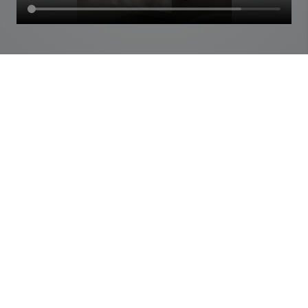
Über KEUCO
Die KEUCO GmbH & Co. KG ist ein international tätiger
Komplettanbieter für hochwertige Badausstattungen.
KEUCO bietet ein großes Sortiment an Armaturen,
Accessoires, Spiegelschränken, Licht und Spiegeln,
Waschtischen und Badmöbeln „made in Germany“.
Design und Funktion spielen bei KEUCO eine
entscheidende Rolle. Die perfekt verarbeiteten
Produkte sollen ästhetische Formen mit sinnhaften
Funktionalitäten vereinen. Ein Anspruch, der von der
Idee bis zur Umsetzung konsequent berücksichtigt wird.