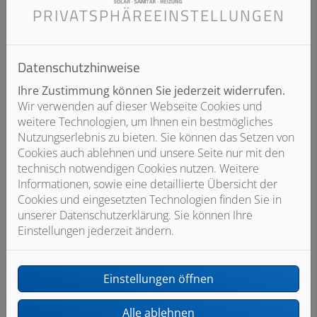
PRIVATSPHÄRE­EINSTELLUNGEN
Es gibt ihn in zahlreichen Maßen, mit ein, zwei oder drei
Türen. Das Besondere: Neben der klassischen,
symmetrischen Aufteilung der Türen, gibt es die
Datenschutzhinweise
asymmetrische Variante. PHÖNIX ist mit unterschiedlich
großen Spiegeltüren erhältlich, so dass beim täglichen
Ihre Zustimmung können Sie jederzeit widerrufen.
Stand vor dem Waschtisch die Spiegelfläche nicht mittig,
Wir verwenden auf dieser Webseite Cookies und
sondern versetzt geteilt ist. Das Spiegelbild ist damit
weitere Technologien, um Ihnen ein bestmögliches
perfekt und der Nutzer kann gleichzeitig noch eine Tür
Nutzungserlebnis zu bieten. Sie können das Setzen von
öffnen.
Cookies auch ablehnen und unsere Seite nur mit den
technisch notwendigen Cookies nutzen. Weitere
Informationen, sowie eine detaillierte Übersicht der
Cookies und eingesetzten Technologien finden Sie in
unserer Datenschutzerklärung. Sie können Ihre
Einstellungen jederzeit ändern.
Einstellungen öffnen
Alle ablehnen